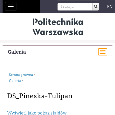
EN
Toggle
navigation
Galeria
Togg
navi
Strona główna
»
Galeria
»
DS_Pineska-Tulipan
Wyświetl jako pokaz slajdów